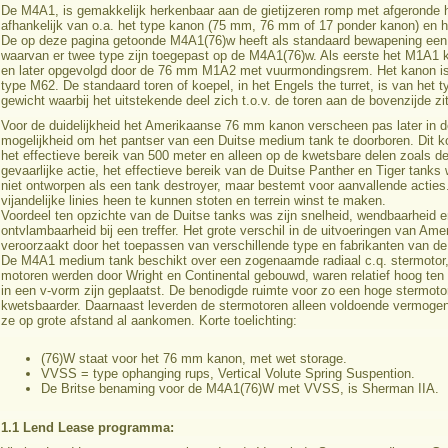
De M4A1, is gemakkelijk herkenbaar aan de gietijzeren romp met afgeronde h
afhankelijk van o.a. het type kanon (75 mm, 76 mm of 17 ponder kanon) en 
De op deze pagina getoonde M4A1(76)w heeft als standaard bewapening een 
waarvan er twee type zijn toegepast op de M4A1(76)w. Als eerste het M1A1
en later opgevolgd door de 76 mm M1A2 met vuurmondingsrem. Het kanon is
type M62. De standaard toren of koepel, in het Engels the turret, is van het t
gewicht waarbij het uitstekende deel zich t.o.v. de toren aan de bovenzijde zit
Voor de duidelijkheid het Amerikaanse 76 mm kanon verscheen pas later in d
mogelijkheid om het pantser van een Duitse medium tank te doorboren. Dit 
het effectieve bereik van 500 meter en alleen op de kwetsbare delen zoals de
gevaarlijke actie, het effectieve bereik van de Duitse Panther en Tiger ta
niet ontworpen als een tank destroyer, maar bestemt voor aanvallende actie
vijandelijke linies heen te kunnen stoten en terrein winst te maken.
Voordeel ten opzichte van de Duitse tanks was zijn snelheid, wendbaarheid en 
ontvlambaarheid bij een treffer. Het grote verschil in de uitvoeringen van Am
veroorzaakt door het toepassen van verschillende type en fabrikanten van 
De M4A1 medium tank beschikt over een zogenaamde radiaal c.q. stermotor, 
motoren werden door Wright en Continental gebouwd, waren relatief hoog ten op
in een v-vorm zijn geplaatst. De benodigde ruimte voor zo een hoge stermoto
kwetsbaarder. Daarnaast leverden de stermotoren alleen voldoende vermogen b
ze op grote afstand al aankomen. Korte toelichting:
(76)W staat voor het 76 mm kanon, met wet storage.
VVSS = type ophanging rups, Vertical Volute Spring Suspention.
De Britse benaming voor de M4A1(76)W met VVSS, is Sherman IIA.
1.1 Lend Lease programma: