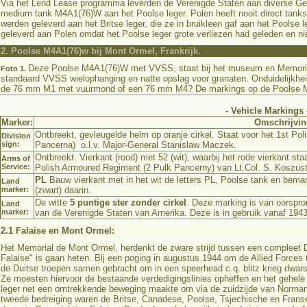
Via het Lend Lease programma leverden de Verenigde Staten aan diverse Gea
medium tank M4A1(76)W aan het Poolse leger. Polen heeft nooit direct tank
werden geleverd aan het Britse leger, die ze in bruikleen gaf aan het Poolse 
geleverd aan Polen omdat het Poolse leger grote verliezen had geleden en n
2. Poolse M4A1(76)w bij Mont Ormel, Frankrijk.
Deze Poolse M4A1(76)W met VVSS, staat bij het museum en Memorial
Foto 1.
standaard VVSS wielophanging en natte opslag voor granaten. Onduidelijkheid
de 76 mm M1 met vuurmond of een 76 mm M4? De markings op de Poolse 
- Vehicle Markings 
Marker:
Omschrijvin
Ontbreekt, gevleugelde helm op oranje cirkel. Staat voor het 1st Po
Division
sign:
Pancerna) o.l.v. Major-General Stanislaw Maczek.
Ontbreekt. Vierkant (rood) met 52 (wit), waarbij het rode vierkant st
Arms of
Service:
Polish Armoured Regiment (2 Pulk Pancerny) van Lt.Col. S. Koszust
PL
Bauw vierkant met in het wit de letters PL, Poolse tank en bemann
Land
marker:
(zwart) daarin.
De witte
5 puntige ster zonder cirkel
. Deze marking is van oorspron
Land
marker:
van de Verenigde Staten van Amerika. Deze is in gebruik vanaf 1943
2.1 Falaise en Mont Ormel:
Het Memorial de Mont Ormel, herdenkt de zware strijd tussen een compleet Du
Falaise" is gaan heten. Bij een poging in augustus 1944 om de Allied Forces
de Duitse troepen samen gebracht om in een speerhead c.q. blitz krieg dwars 
Ze moesten hiervoor de bestaande verdedigingslinies opheffen en het gehele 
leger net een omtrekkende beweging maakte om via de zuidzijde van Normandi
tweede bedreiging waren de Britse, Canadese, Poolse, Tsjechische en Franse