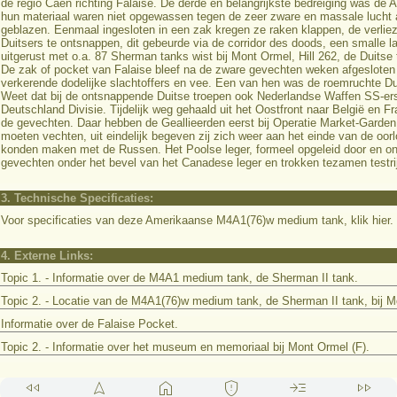
de regio Caen richting Falaise. De derde en belangrijkste bedreiging was de
hun materiaal waren niet opgewassen tegen de zeer zware en massale lucht a
geblazen. Eenmaal ingesloten in een zak kregen ze raken klappen, de verli
Duitsers te ontsnappen, dit gebeurde via de corridor des doods, een smalle l
uitgerust met o.a. 87 Sherman tanks wist bij Mont Ormel, Hill 262, de Duitse t
De zak of pocket van Falaise bleef na de zware gevechten weken afgesloten v
verkerende dodelijke slachtoffers en vee. Een van hen was de roemruchte D
Weet dat bij de ontsnappende Duitse troepen ook Nederlandse Waffen SS-er
Deutschland Divisie. Tijdelijk weg gehaald uit het Oostfront naar België en Fr
de gevechten. Daar hebben de Geallieerden eerst bij Operatie Market-Garden 
moeten vechten, uit eindelijk begeven zij zich weer aan het einde van de oor
konden maken met de Russen. Het Poolse leger, formeel opgeleid door en onder
gevechten onder het bevel van het Canadese leger en trokken tezamen testri
3. Technische Specificaties:
Voor specificaties van deze Amerikaanse M4A1(76)w medium tank, klik hier.
4. Externe Links:
Topic 1. - Informatie over de M4A1 medium tank, de Sherman II tank.
Topic 2. - Locatie van de M4A1(76)w medium tank, de Sherman II tank, bij M
Informatie over de Falaise Pocket.
Topic 2. - Informatie over het museum en memoriaal bij Mont Ormel (F).
fast_rewind
navigation
home
gpp_maybe
read_more
fast_forward