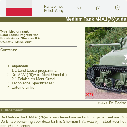
fast_rewind
home
gpp_maybe
Pantser.net
Polish Army
Medium Tank M4A1(76)w, de 
Type: Medium tank
Lend Lease Program: Yes
British Army: Sherman II A
US Army: M4A1(76)w
Contents:
Algemeen.
1.1 Lend Lease programma.
De M4A1(76)w bij Mont Ormel (F).
2.1 Falaise en Mont Ormel.
Technische Specificaties:
Externe Links.
De Poolse 
Foto 1.
1. Algemeen:
De Medium Tank M4A1(76)w is een Amerikaanse tank, uitgerust met een 76 m
De Britse benaming voor deze tank is Sherman II A, waarbij II staat voor het
een 76 mm kanon.